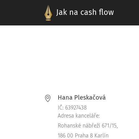
Jak na cash flow
Hana Pleskačová
IČ: 63927438
Adresa kanceláře:
Rohanské nábřeží 671/15,
186 00 Praha 8 Karlín