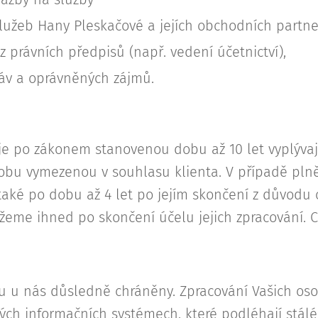
služeb Hany Pleskačové a jejích obchodních partn
z právních předpisů (např. vedení účetnictví),
áv a oprávněných zájmů.
 po zákonem stanovenou dobu až 10 let vyplývají
obu vymezenou v souhlasu klienta. V případě pln
také po dobu až 4 let po jejím skončení z důvodu 
žeme ihned po skončení účelu jejich zpracování. 
ou u nás důsledně chráněny. Zpracování Vašich os
ých informačních systémech, které podléhají stálé 