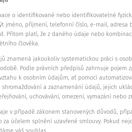
ace o identifikované nebo identifikovatelné fyzic
jméno, příjmení, telefonní číslo, e-mail, adresa by
od. Přitom platí, že z daného údaje nebo kombina
étního člověka.
ů znamená jakoukoliv systematickou práci s osobn
 podobě. Podle právních předpisů zahrnuje pojem 
e vztahu k osobním údajům, ať pomocí automatizo
 shromažďování a zaznamenání údajů, jejich uklád
zveřejňování, uchovávání, omezení, vymazání nebo z
aje v případě zákonem stanovených důvodů, příp
za účelem splnění uzavřené smlouvy. Pokud nejde
ádáme váš souhlas.