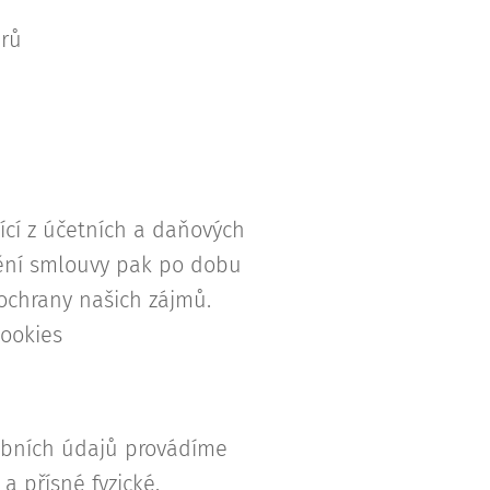
erů
cí z účetních a daňových
ění smlouvy pak po dobu
ochrany našich zájmů.
Cookies
obních údajů provádíme
a přísné fyzické,