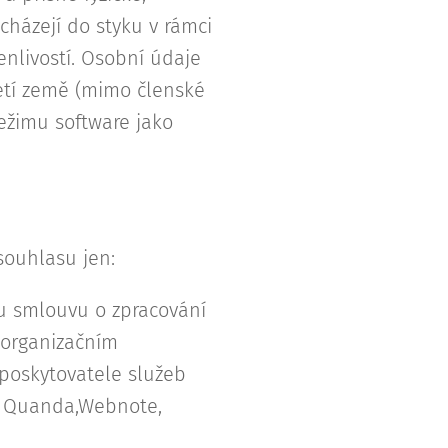
cházejí do styku v rámci
enlivostí. Osobní údaje
etí země (mimo členské
 režimu software jako
ouhlasu jen:
u smlouvu o zpracování
 organizačním
poskytovatele služeb
p, Quanda,Webnote,