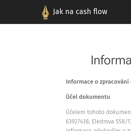
Jak na cash flow
Informa
Informace o zpracování
Účel dokumentu
Účelem tohoto dokumentu
63927438, Eledrova 558/1
informace především o t