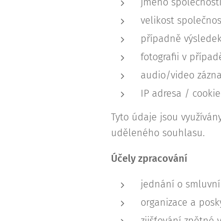
jméno společnosti
velikost společnos
případně výsledek
fotografii v přípa
audio/video zázna
IP adresa / cookie
Tyto údaje jsou využívá
uděleného souhlasu.
Účely zpracování
jednání o smluvn
organizace a posk
zjišťování zpětné 