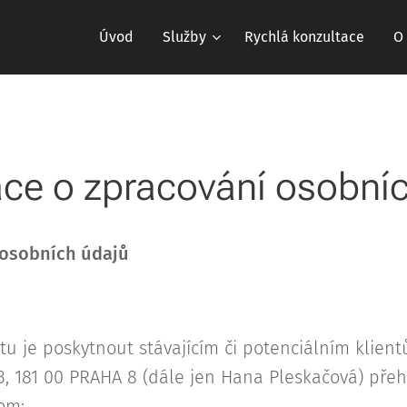
Úvod
Služby
Rychlá konzultace
O
ce o zpracování osobní
 osobních údajů
 je poskytnout stávajícím či potenciálním klient
3, 181 00 PRAHA 8 (dále jen Hana Pleskačová) pře
om: