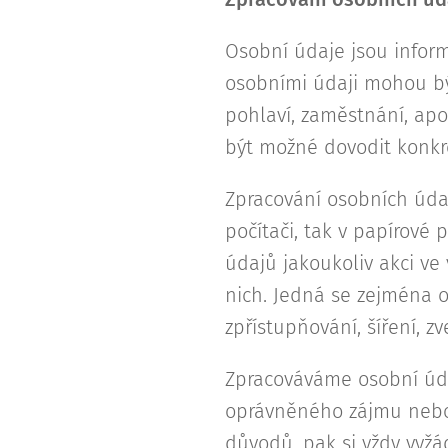
Osobní údaje jsou inform
osobními údaji mohou být 
pohlaví, zaměstnání, ap
být možné dovodit konkr
Zpracování osobních údaj
počítači, tak v papírové
údajů jakoukoliv akci v
nich. Jedná se zejména o
zpřístupňování, šíření, 
Zpracováváme osobní úd
oprávněného zájmu nebo 
důvodů, pak si vždy vyž