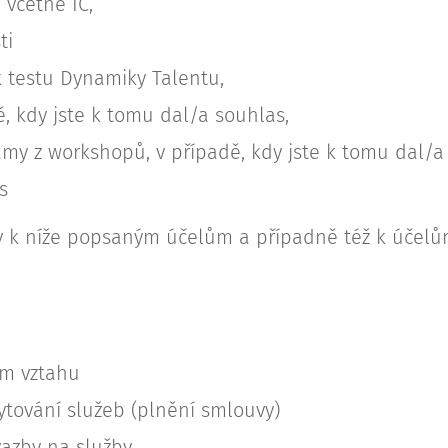
 včetně IČ,
ti
 testu Dynamiky Talentu,
dě, kdy jste k tomu dal/a souhlas,
my z workshopů, v případě, kdy jste k tomu dal/a
s
ny k níže popsaným účelům a případně též k účelů
ím vztahu
ytování služeb (plnění smlouvy)
vazby na služby