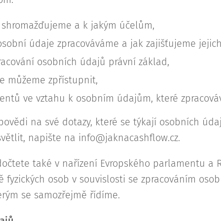
e shromažďujeme a k jakým účelům,
obní údaje zpracováváme a jak zajišťujeme jejich
acování osobních údajů právní základ,
e můžeme zpřístupnit,
lientů ve vztahu k osobním údajům, které zpracov
vědi na své dotazy, které se týkají osobních úda
větlit, napište na info@jaknacashflow.cz.
dočtete také v nařízení Evropského parlamentu a 
ě fyzických osob v souvislosti se zpracováním oso
erým se samozřejmě řídíme.
ajů