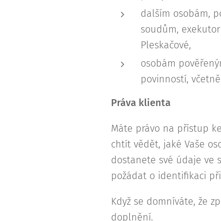
dalším osobám, po
soudům, exekutor
Pleskačové,
osobám pověřeným 
povinností, včetně
Práva klienta
Máte právo na přístup k
chtít vědět, jaké Vaše o
dostanete své údaje ve 
požádat o identifikaci 
Když se domníváte, že z
doplnění.