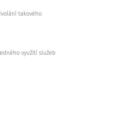
dvolání takového
edného využití služeb