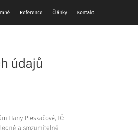
 mně
Reference
Články
Kontakt
ch údajů
ům Hany Pleskačové, IČ:
hledné a srozumitelné