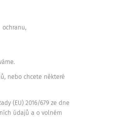
 ochranu,
áváme.
jů, nebo chcete některé
Rady (EU) 2016/679 ze dne
bních údajů a o volném