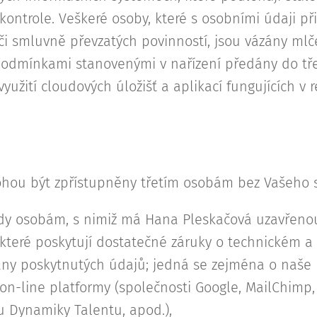
kontrole. Veškeré osoby, které s osobními údaji při
či smluvně převzatých povinností, jsou vázány mlč
odmínkami stanovenými v nařízení předány do tř
 využití cloudových úložišť a aplikací fungujících v
hou být zpřístupněny třetím osobám bez Vašeho s
dy osobám, s nimiž má Hana Pleskačová uzavřeno
které poskytují dostatečné záruky o technickém a
ny poskytnutých údajů; jedná se zejména o naše 
, on-line platformy (společnosti Google, MailChim
u Dynamiky Talentu, apod.),