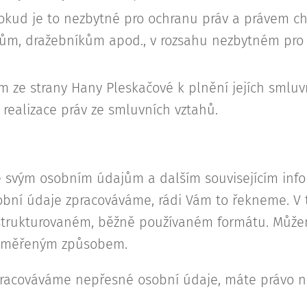
kud je to nezbytné pro ochranu práv a právem ch
ům, dražebníkům apod., v rozsahu nezbytném pro
ze strany Hany Pleskačové k plnění jejích smluv
 realizace práv ze smluvních vztahů.
e svým osobním údajům a dalším souvisejícím info
sobní údaje zpracováváme, rádi Vám to řekneme. V
strukturovaném, běžně používaném formátu. Může
přiměřeným způsobem.
pracováváme nepřesné osobní údaje, máte právo n