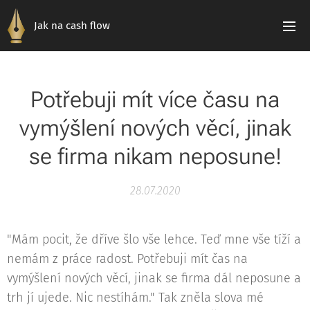
Jak na cash flow
Potřebuji mít více času na
vymýšlení nových věcí, jinak
se firma nikam neposune!
28.07.2020
"Mám pocit, že dříve šlo vše lehce. Teď mne vše tíží a
nemám z práce radost. Potřebuji mít čas na
vymýšlení nových věcí, jinak se firma dál neposune a
trh jí ujede. Nic nestíhám." Tak zněla slova mé