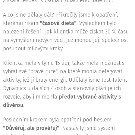
získala respekt k osobám opačného "talentu".
A co jsme dělaly dál? Přikročily jsme k opatření,
kterému říkám
"časová dieta"
. Výsledkem bylo
nalezení řešení , jak klientka může získat 30 % času
na vymýšlení nových věcí, jež mohou její společnost
posunout mílovými kroky.
Klientka měla v týmu 15 lidí, takže měla možnost si
vybrat své "pravé ruce", na které mohla delegovat
aktivity, jež jí braly energii. Udělaly jsme test Talent
Dynamics u dalších 4 osob a stanovily plán jejich
rozvoje, aby jim mohla
předat vybrané aktivity s
důvěrou
.
Posledním krokem byla opatření pod heslem
"Důvěřuj, ale prověřuj"
. Nastavily jsme systém