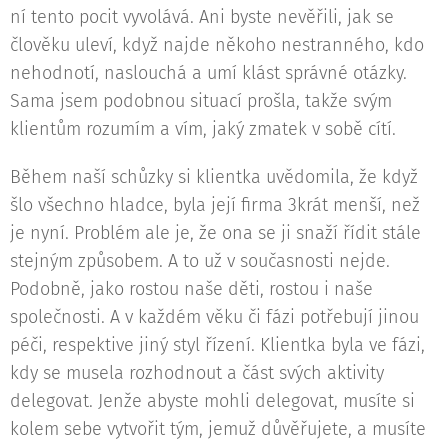
ní tento pocit vyvolává. Ani byste nevěřili, jak se
člověku uleví, když najde někoho nestranného, kdo
nehodnotí, naslouchá a umí klást správné otázky.
Sama jsem podobnou situací prošla, takže svým
klientům rozumím a vím, jaký zmatek v sobě cítí.
Během naší schůzky si klientka uvědomila, že když
šlo všechno hladce, byla její firma 3krát menší, než
je nyní. Problém ale je, že ona se ji snaží řídit stále
stejným způsobem. A to už v současnosti nejde.
Podobně, jako rostou naše děti, rostou i naše
společnosti. A v každém věku či fázi potřebují jinou
péči, respektive jiný styl řízení. Klientka byla ve fázi,
kdy se musela rozhodnout a část svých aktivity
delegovat. Jenže abyste mohli delegovat, musíte si
kolem sebe vytvořit tým, jemuž důvěřujete, a musíte