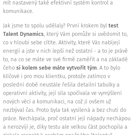
mít nastavený také efektivní systém kontrol a
komunikace.
Jak jsme to spolu udělaly? První krokem byl
test
Talent Dynamics
, který Vám pomůže si uvědomit to,
co v hloubi sebe cítíte. Aktivity, které Vás nabíjejí
energií a jste v nich lepší než ostatní - a to je právě
to, na co se máte ve své firmě zaměřit a na základě
čeho
si kolem sebe máte vytvořit tým
. A to bylo
klíčové i pro mou klientku, protože zatímco v
poslední době neustále řešila detailní tabulky a
operativní aktivity, její síla spočívala ve vymýšlení
nových věcí a komunikaci, na což jí ovšem už
nezbýval čas. Proto byla tak vysílená a bez chuti do
práce. Nechápala, proč ostatní její nápady nechápou
a nerozvíjí je, díky testu ale velkou část pochopila a