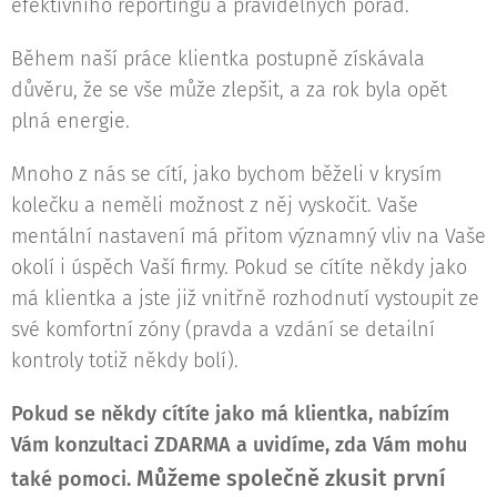
efektivního reportingu a pravidelných porad.
Během naší práce klientka postupně získávala
důvěru, že se vše může zlepšit, a za rok byla opět
plná energie.
Mnoho z nás se cítí, jako bychom běželi v krysím
kolečku a neměli možnost z něj vyskočit. Vaše
mentální nastavení má přitom významný vliv na Vaše
okolí i úspěch Vaší firmy. Pokud se cítíte někdy jako
má klientka a jste již vnitřně rozhodnutí vystoupit ze
své komfortní zóny (pravda a vzdání se detailní
kontroly totiž někdy bolí).
Pokud se někdy cítíte jako má klientka, nabízím
Vám konzultaci ZDARMA a uvidíme, zda Vám mohu
Můžeme společně
zkusit první
také pomoci.